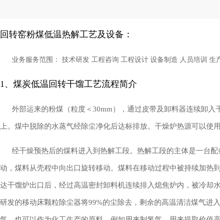
回转窑粉煤低温热解工艺及设备：
业务服务范围： 技术研发
工程咨询
工程设计 设备制造
人员培训
生
1、
煤炭低温回转干馏工艺流程简介
外部运来的粉煤（粒度＜
30mm
），通过皮带及卸料器连续卸入
上。煤中脱除的水蒸气经除尘净化后达标排放。干燥炉热源可以使
经干燥预热后的煤料进入到热解工段。热解工段的主体是一台配备
动，煤料从壳程中向出口旋转移动。煤料在移动过程中被持续加热到50
达干馏炉出口后，经过高温密封卸料机连续排入熄焦炉内，被冷却水
研发的移动床颗粒除尘器将99%的尘除去，剩余的高温清洁煤气进
气，也可以作为化工生产的原料，例如用来制氢气、用来提取价值高