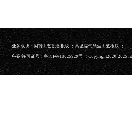
业务板块：回转工艺设备板块 ；高温煤气除尘工艺板块 ；
备案/许可证号：鲁ICP备18025929号 ；Copyright2020-2025 